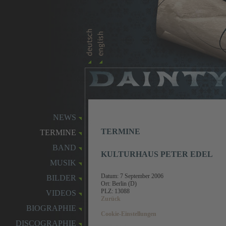
NEWS
TERMINE
TERMINE
BAND
KULTURHAUS PETER EDEL
MUSIK
Datum:
7 September 2006
BILDER
Ort: Berlin (D)
PLZ: 13088
VIDEOS
Zurück
BIOGRAPHIE
Cookie-Einstellungen
DISCOGRAPHIE