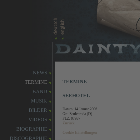
NEWS
TERMINE
TERMINE
BAND
SEEHOTEL
MUSIK
Datum:
14 Januar 2006
BILDER
Ort: Zeulenroda (D)
PLZ: 07937
VIDEOS
Zurück
BIOGRAPHIE
Cookie-Einstellungen
DISCOGRAPHIE