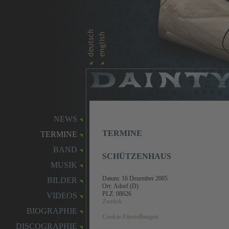
NEWS
TERMINE
TERMINE
BAND
SCHÜTZENHAUS
MUSIK
Datum:
16 Dezember 2005
BILDER
Ort: Adorf (D)
PLZ: 08626
VIDEOS
Zurück
BIOGRAPHIE
Cookie-Einstellungen
DISCOGRAPHIE