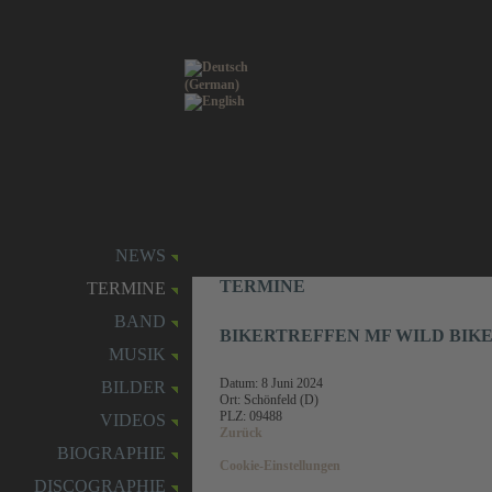
NEWS
TERMINE
TERMINE
BAND
BIKERTREFFEN MF WILD BIK
MUSIK
Datum:
8 Juni 2024
BILDER
Ort: Schönfeld (D)
PLZ: 09488
VIDEOS
Zurück
BIOGRAPHIE
Cookie-Einstellungen
DISCOGRAPHIE