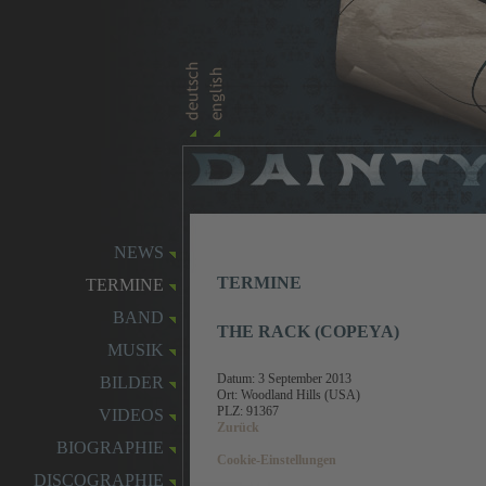
NEWS
TERMINE
TERMINE
BAND
THE RACK (COPEYA)
MUSIK
Datum:
3 September 2013
BILDER
Ort: Woodland Hills (USA)
PLZ: 91367
VIDEOS
Zurück
BIOGRAPHIE
Cookie-Einstellungen
DISCOGRAPHIE