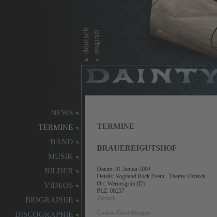
NEWS
TERMINE
TERMINE
BAND
BRAUEREIGUTSHOF
MUSIK
Datum:
31 Januar 2004
BILDER
Details:
Vogtland Rock Event - Thema: Ostrock
Ort: Wernesgrün (D)
VIDEOS
PLZ: 08237
Zurück
BIOGRAPHIE
Cookie-Einstellungen
DISCOGRAPHIE