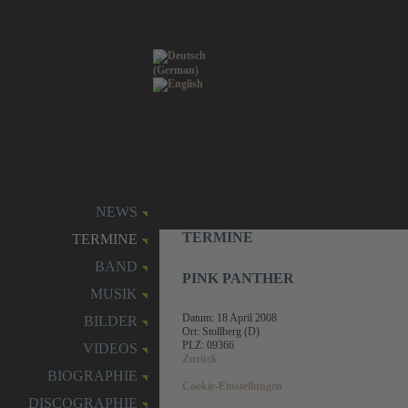
NEWS
TERMINE
TERMINE
BAND
PINK PANTHER
MUSIK
Datum:
18 April 2008
BILDER
Ort: Stollberg (D)
PLZ: 09366
VIDEOS
Zurück
BIOGRAPHIE
Cookie-Einstellungen
DISCOGRAPHIE